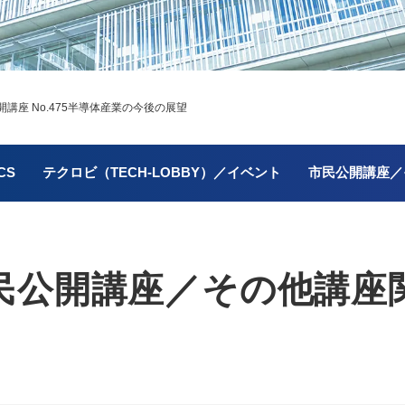
座 No.475
半導体産業の今後の展望
CS
テクロビ（TECH-LOBBY）／イベント
市民公開講座／
民公開講座／
その他講座