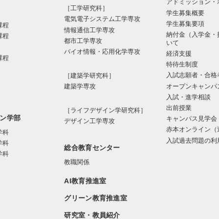
アドミッション・
［工学研究科］
学生募集概要
電気電⼦システム⼯学専攻
学生募集要項
課程
情報通信⼯学専攻
納付金（入学金・
課程
都市⼯学専攻
いて
バイオ情報・応⽤化学専攻
経済支援
課程
特待生制度
入試志願者・合格
［建築学研究科］
オープンキャンパ
建築学専攻
入試・進学相談
出前授業
［ライフデザイン学研究科］
ン学部
キャンパス見学会
デザイン工学専攻
赤本オンライン（
学科
入試過去問題の利
学科
総合教育センター
学科
教職関係
AI教育推進室
グリーン教育推進室
研究室・教員紹介