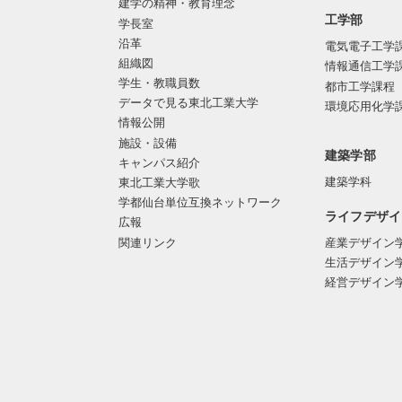
建学の精神・教育理念
工学部
学長室
沿革
電気電子工学
組織図
情報通信工学
学生・教職員数
都市工学課程
データで見る東北工業大学
環境応用化学
情報公開
施設・設備
建築学部
キャンパス紹介
建築学科
東北工業大学歌
学都仙台単位互換ネットワーク
ライフデザイ
広報
関連リンク
産業デザイン
生活デザイン
経営デザイン