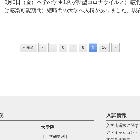
8月6日（金）本学の学生1名が新型コロナウイルスに感
は感染可能期間に短時間の大学へ入構がありました。現
……
« 先頭
«
...
6
7
8
9
10
»
院
入試情報
入学者選抜に関す
大学院
アドミッション・
［工学研究科］
学生募集概要