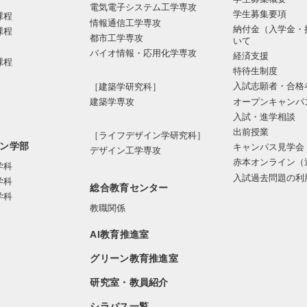
電気電⼦システム⼯学専攻
学生募集要項
課程
情報通信⼯学専攻
納付金（入学金・
課程
都市⼯学専攻
いて
バイオ情報・応⽤化学専攻
経済支援
課程
特待生制度
入試志願者・合格
［建築学研究科］
オープンキャンパ
建築学専攻
入試・進学相談
出前授業
［ライフデザイン学研究科］
ン学部
キャンパス見学会
デザイン工学専攻
赤本オンライン（
学科
入試過去問題の利
学科
総合教育センター
学科
教職関係
AI教育推進室
グリーン教育推進室
研究室・教員紹介
シラバス一覧