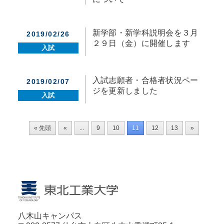
新学部・新学科説明会を３月
2019/02/26
２９日（金）に開催します
入試
入試志願者・合格者状況ペー
2019/02/07
ジを更新しました
入試
« 先頭
«
...
9
10
11
12
13
»
八木山キャンパス