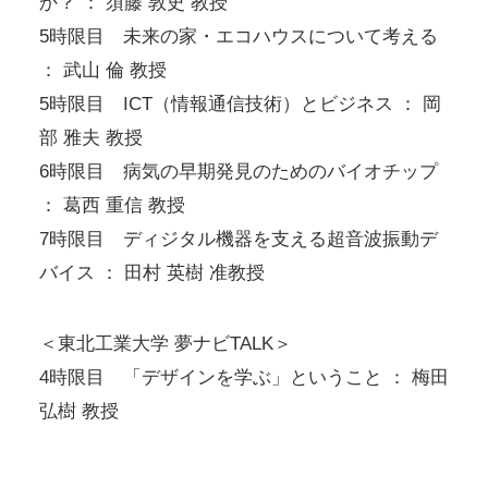
か？ ： 須藤 敦史 教授
5時限目 未来の家・エコハウスについて考える
： 武山 倫 教授
5時限目 ICT（情報通信技術）とビジネス ： 岡
部 雅夫 教授
6時限目 病気の早期発見のためのバイオチップ
： 葛西 重信 教授
7時限目 ディジタル機器を支える超音波振動デ
バイス ： 田村 英樹 准教授
＜東北工業大学 夢ナビTALK＞
4時限目 「デザインを学ぶ」ということ ： 梅田
弘樹 教授