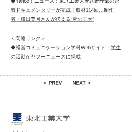
◆Yahoo！ニュース：
東北工業大硬式野球部の密
着ドキュメンタリーが完成！取材114回…制作
者・横田美月さんが伝える“素の工大”
＜関連リンク＞
◆経営コミュニケーション学科Webサイト：
学生
の活動がヤフーニュースに掲載
＜ PREV
NEXT ＞