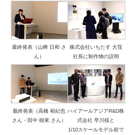
最終発表（山﨑 日和 さ
株式会社いちたす 大窪
ん）
社長に制作物の説明
最終発表（高橋 裕紀也
ハイアールアジアR&D株
さん・田中 樹來 さん）
式会社 早川様と
1/10スケールモデル前で