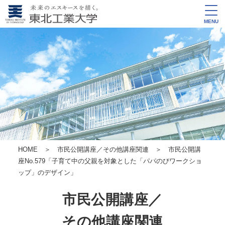
MENU
HOME
＞
市民公開講座／その他講座関連
＞ 市民公開講
座No.579
「子育て中の父親を対象とした「パパのびワークショ
ップ」のデザイン」
市民公開講座／
その他講座関連