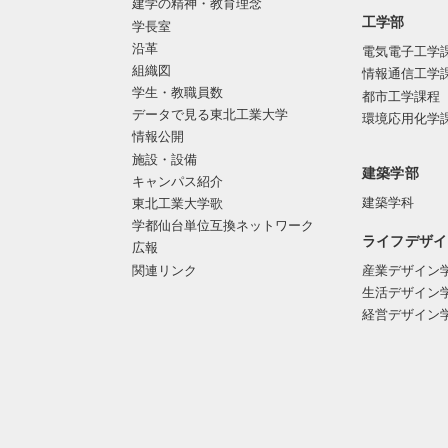
建学の精神・教育理念
工学部
学長室
沿革
電気電子工学
組織図
情報通信工学
学生・教職員数
都市工学課程
データで見る東北工業大学
環境応用化学
情報公開
施設・設備
建築学部
キャンパス紹介
建築学科
東北工業大学歌
学都仙台単位互換ネットワーク
ライフデザイ
広報
関連リンク
産業デザイン
生活デザイン
経営デザイン