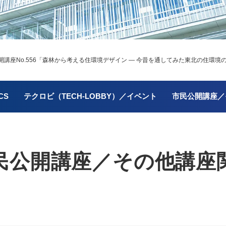
座No.556
「森林から考える住環境デザイン ― 今昔を通してみた東北の住環境
CS
テクロビ（TECH-LOBBY）／イベント
市民公開講座／
民公開講座／
その他講座