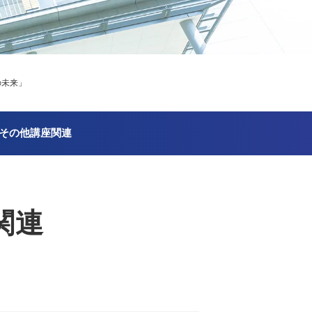
の未来」
その他講座関連
関連