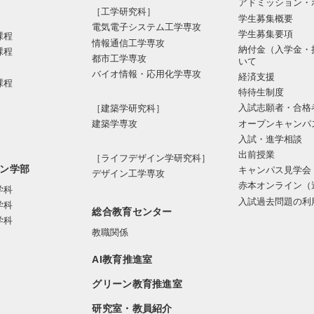
アドミッション・
［工学研究科］
学生募集概要
電気電⼦システム⼯学専攻
学生募集要項
課程
情報通信⼯学専攻
納付金（入学金・
課程
都市⼯学専攻
いて
バイオ情報・応⽤化学専攻
経済支援
課程
特待生制度
入試志願者・合格
［建築学研究科］
オープンキャンパ
建築学専攻
入試・進学相談
出前授業
［ライフデザイン学研究科］
ン学部
キャンパス見学会
デザイン工学専攻
赤本オンライン（
学科
入試過去問題の利
学科
総合教育センター
学科
教職関係
AI教育推進室
グリーン教育推進室
研究室・教員紹介