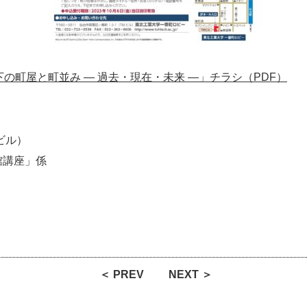
の町屋と町並み ― 過去・現在・未来 ―」チラシ（PDF）
Mビル）
館講座」係
＜ PREV
NEXT ＞