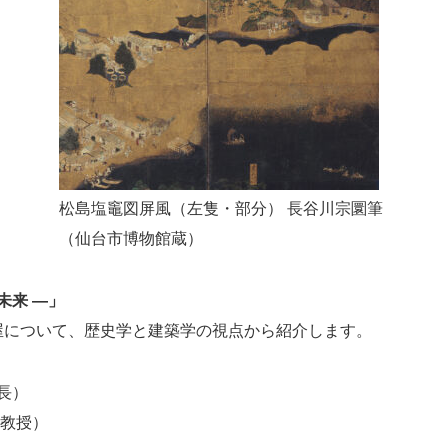
松島塩竈図屏風（左隻・部分） 長谷川宗圜筆
（仙台市博物館蔵）
未来 ―」
屋について、歴史学と建築学の視点から紹介します。
長）
教授）