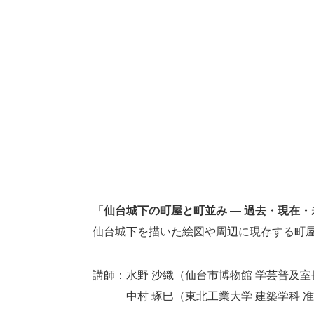
「仙台城下の町屋と町並み ― 過去・現在・
仙台城下を描いた絵図や周辺に現存する町
講師：水野 沙織（仙台市博物館 学芸普及室
中村 琢巳（東北工業大学 建築学科 准