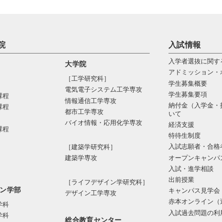
院
入試情報
入学者選抜に関す
大学院
アドミッション・
［工学研究科］
学生募集概要
電気電⼦システム⼯学専攻
学生募集要項
課程
情報通信⼯学専攻
納付金（入学金・
課程
都市⼯学専攻
いて
バイオ情報・応⽤化学専攻
経済支援
課程
特待生制度
入試志願者・合格
［建築学研究科］
オープンキャンパ
建築学専攻
入試・進学相談
出前授業
［ライフデザイン学研究科］
ン学部
キャンパス見学会
デザイン工学専攻
赤本オンライン（
学科
入試過去問題の利
学科
総合教育センター