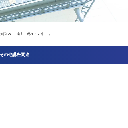
町並み ― 過去・現在・未来 ―」
その他講座関連