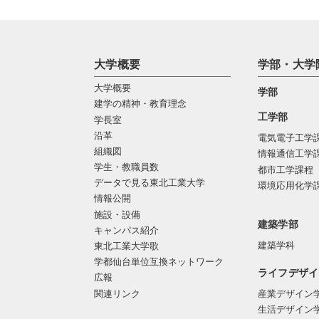
大学概要
学部・大学
大学概要
学部
建学の精神・教育理念
工学部
学長室
沿革
電気電子工学
組織図
情報通信工学
学生・教職員数
都市工学課程
データで見る東北工業大学
環境応用化学
情報公開
施設・設備
建築学部
キャンパス紹介
建築学科
東北工業大学歌
学都仙台単位互換ネットワーク
ライフデザイ
広報
関連リンク
産業デザイン
生活デザイン