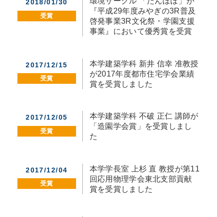
環境サークル 「たんぽぽ」が
2018/01/30
『平成29年度みやぎの3R普及
受賞
啓発事業3R文化祭・学園支援
事業』において優秀賞を受賞
本学建築学科 新井 信幸 准教授
2017/12/15
が2017年度都市住宅学会業績
受賞
賞を受賞しました
本学建築学科 不破 正仁 講師が
2017/12/05
「造園学会賞」を受賞しまし
受賞
た
本学学長室 上杉 直 教授が第11
2017/12/04
回応用物理学会東北支部貢献
受賞
賞を受賞しました