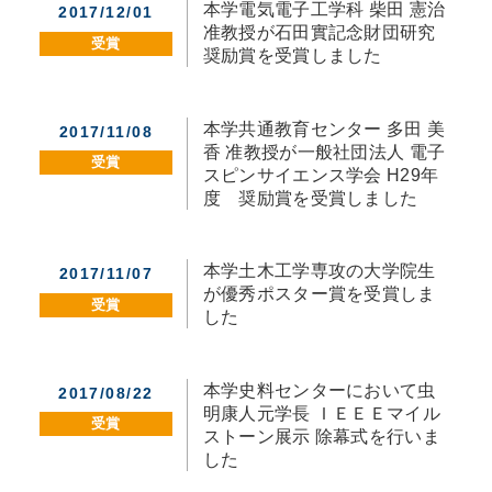
本学電気電子工学科 柴田 憲治
2017/12/01
准教授が石田實記念財団研究
受賞
奨励賞を受賞しました
本学共通教育センター 多田 美
2017/11/08
香 准教授が一般社団法人 電子
受賞
スピンサイエンス学会 H29年
度 奨励賞を受賞しました
本学土木工学専攻の大学院生
2017/11/07
が優秀ポスター賞を受賞しま
受賞
した
本学史料センターにおいて虫
2017/08/22
明康人元学長 ＩＥＥＥマイル
受賞
ストーン展示 除幕式を行いま
した