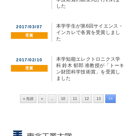
した
本学学生が第6回サイエンス・
2017/03/07
インカレで各賞を受賞しまし
受賞
た
本学知能エレクトロニクス学
2017/02/10
科 鈴木 郁郎 准教授が「トーキ
受賞
ン財団科学技術賞」を受賞し
ました
« 先頭
«
...
10
11
12
13
14