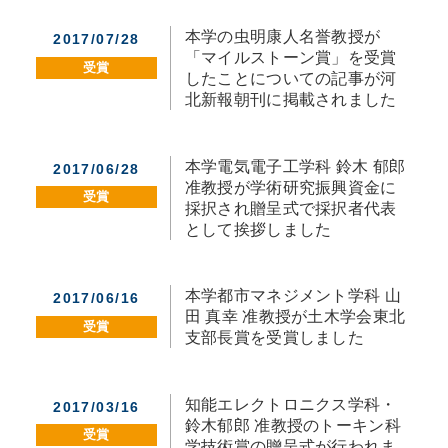
本学の虫明康人名誉教授が
2017/07/28
「マイルストーン賞」を受賞
受賞
したことについての記事が河
北新報朝刊に掲載されました
本学電気電子工学科 鈴木 郁郎
2017/06/28
准教授が学術研究振興資金に
受賞
採択され贈呈式で採択者代表
として挨拶しました
本学都市マネジメント学科 山
2017/06/16
田 真幸 准教授が土木学会東北
受賞
支部長賞を受賞しました
知能エレクトロニクス学科・
2017/03/16
鈴木郁郎 准教授のトーキン科
受賞
学技術賞の贈呈式が行われま