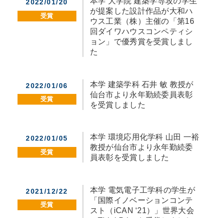
本学 大学院 建築学専攻の学生
2022/01/20
が提案した設計作品が大和ハ
受賞
ウス工業（株）主催の「第16
回ダイワハウスコンペティシ
ョン」で優秀賞を受賞しまし
た
本学 建築学科 石井 敏 教授が
2022/01/06
仙台市より永年勤続委員表彰
受賞
を受賞しました
本学 環境応用化学科 山田 一裕
2022/01/05
教授が仙台市より永年勤続委
受賞
員表彰を受賞しました
本学 電気電子工学科の学生が
2021/12/22
「国際イノベーションコンテ
受賞
スト（iCAN ‘21）」世界大会