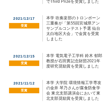
でThird Prizeを受賞しました
本学 吹奏楽部のトロンボーン
2021/12/17
三重奏が「第55回宮城県アン
受賞
サンブルコンテスト予選 仙台
太白地区大会」で金賞を受賞
しました
本学 電気電子工学科 鈴木 郁郎
2021/12/15
教授が石田實記念財団2021年
受賞
度研究奨励賞を受賞しました
本学 大学院 環境情報工学専攻
2021/11/12
の金井 琴乃さんが腐食防食学
受賞
会 東北支部講演会において東
北支部奨励賞を受賞しました