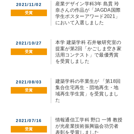
産業デザイン学科3年 島貫 玲
2021/11/02
奈さんの作品が「JAGDA国際
受賞
学生ポスターアワード2021」
において入選しました
本学 建築学科 石井敏研究室の
2021/10/27
提案が第2回「かごしま空き家
受賞
活用コンテスト」で最優秀賞
を受賞しました
建築学科の卒業生が 「第18回
2021/08/03
集合住宅再生・団地再生・地
受賞
域再生学生賞」を受賞しまし
た
情報通信工学科 野口 一博 教授
2021/07/16
が光産業技術振興協会功労者
受賞
表彰を受賞しました