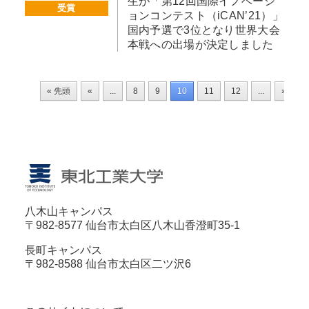
生が「第12回国際イノベーシ
受賞
ョンコンテスト（iCAN’21）」
国内予選で3位となり世界大会
本戦への出場が決定しました
« 先頭
«
...
8
9
10
11
12
...
»
八木山キャンパス
〒982-8577 仙台市太白区八木山香澄町35-1
長町キャンパス
〒982-8588 仙台市太白区二ツ沢6