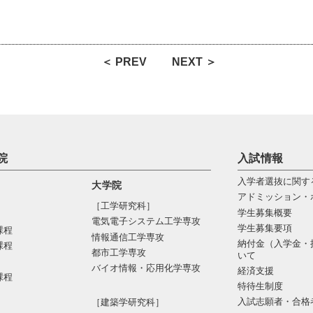
＜ PREV
NEXT ＞
院
入試情報
入学者選抜に関す
大学院
アドミッション・
［工学研究科］
学生募集概要
電気電⼦システム⼯学専攻
学生募集要項
課程
情報通信⼯学専攻
納付金（入学金・
課程
都市⼯学専攻
いて
バイオ情報・応⽤化学専攻
経済支援
課程
特待生制度
入試志願者・合格
［建築学研究科］