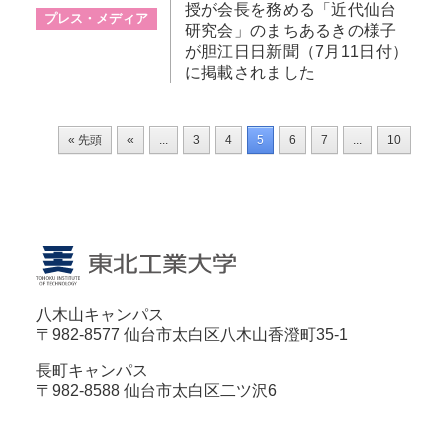
授が会長を務める「近代仙台
プレス・メディア
研究会」のまちあるきの様子
が胆江日日新聞（7月11日付）
に掲載されました
« 先頭
«
...
3
4
5
6
7
...
10
20
八木山キャンパス
〒982-8577 仙台市太白区八木山香澄町35-1
長町キャンパス
〒982-8588 仙台市太白区二ツ沢6