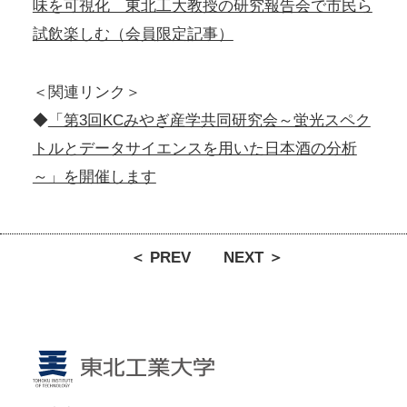
味を可視化 東北工大教授の研究報告会で市民ら
試飲楽しむ（会員限定記事）
＜関連リンク＞
◆
「第3回KCみやぎ産学共同研究会～蛍光スペク
トルとデータサイエンスを用いた日本酒の分析
～」を開催します
＜ PREV
NEXT ＞