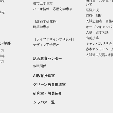
納付金（入学金・
課程
都市⼯学専攻
いて
バイオ情報・応⽤化学専攻
経済支援
課程
特待生制度
入試志願者・合格
［建築学研究科］
オープンキャンパ
建築学専攻
入試・進学相談
出前授業
［ライフデザイン学研究科］
ン学部
キャンパス見学会
デザイン工学専攻
赤本オンライン（
学科
入試過去問題の利
学科
総合教育センター
学科
教職関係
AI教育推進室
グリーン教育推進室
研究室・教員紹介
シラバス一覧