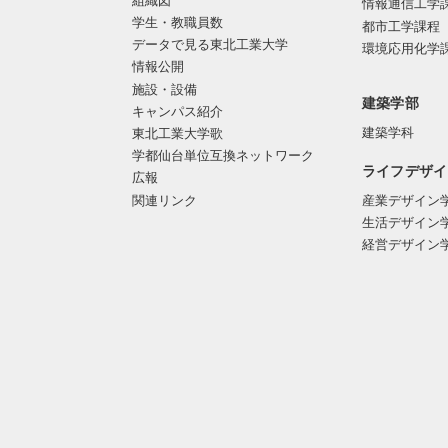
組織図
情報通信工学
学生・教職員数
都市工学課程
データで見る東北工業大学
環境応用化学
情報公開
施設・設備
建築学部
キャンパス紹介
建築学科
東北工業大学歌
学都仙台単位互換ネットワーク
ライフデザイ
広報
関連リンク
産業デザイン
生活デザイン
経営デザイン