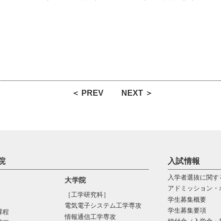
＜ PREV
NEXT ＞
院
入試情報
入学者選抜に関す
大学院
アドミッション・
［工学研究科］
学生募集概要
電気電⼦システム⼯学専攻
学生募集要項
課程
情報通信⼯学専攻