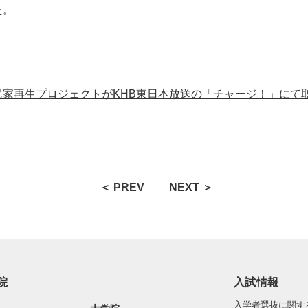
た。
古民家再生プロジェクトがKHB東日本放送の「チャージ！」にて
＜ PREV
NEXT ＞
院
入試情報
入学者選抜に関す