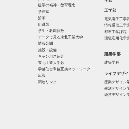
学部
建学の精神・教育理念
工学部
学長室
沿革
電気電子工学
組織図
情報通信工学
学生・教職員数
都市工学課程
データで見る東北工業大学
環境応用化学
情報公開
施設・設備
建築学部
キャンパス紹介
建築学科
東北工業大学歌
学都仙台単位互換ネットワーク
ライフデザイ
広報
関連リンク
産業デザイン
生活デザイン
経営デザイン