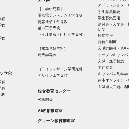
大学院
アドミッション・
［工学研究科］
学生募集概要
電気電⼦システム⼯学専攻
学生募集要項
課程
情報通信⼯学専攻
納付金（入学金・
課程
都市⼯学専攻
いて
バイオ情報・応⽤化学専攻
経済支援
課程
特待生制度
入試志願者・合格
［建築学研究科］
オープンキャンパ
建築学専攻
入試・進学相談
出前授業
［ライフデザイン学研究科］
ン学部
キャンパス見学会
デザイン工学専攻
赤本オンライン（
学科
入試過去問題の利
学科
総合教育センター
学科
教職関係
AI教育推進室
グリーン教育推進室