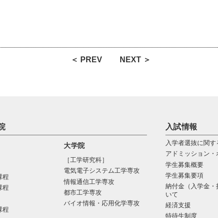
＜ PREV
NEXT ＞
院
入試情報
入学者選抜に関す
大学院
アドミッション・
［工学研究科］
学生募集概要
電気電⼦システム⼯学専攻
学生募集要項
課程
情報通信⼯学専攻
納付金（入学金・
課程
都市⼯学専攻
いて
バイオ情報・応⽤化学専攻
経済支援
課程
特待生制度