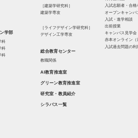
入試志願者・合格
［建築学研究科］
オープンキャンパ
建築学専攻
入試・進学相談
出前授業
［ライフデザイン学研究科］
ン学部
キャンパス見学会
デザイン工学専攻
赤本オンライン（
学科
入試過去問題の利
学科
総合教育センター
学科
教職関係
AI教育推進室
グリーン教育推進室
研究室・教員紹介
シラバス一覧