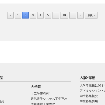
«
1
2
3
4
5
...
10
...
»
最後 »
院
入試情報
入学者選抜に関す
大学院
アドミッション・
［工学研究科］
学生募集概要
電気電⼦システム⼯学専攻
学生募集要項
課程
情報通信⼯学専攻