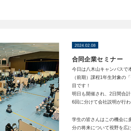
2024.02.08
合同企業セミナー
今日は八木山キャンパスで
（前期）課程1年生対象の「
目です！
明日も開催され、2日間合計
6回に分けて会社説明が行
学生の皆さんはこの機会に
分の将来について視野を広