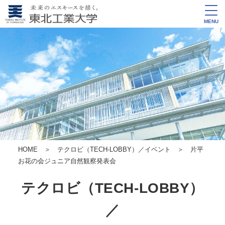
MENU
HOME
＞
テクロビ（TECH-LOBBY）／イベント
＞
片平
お花の会ジュニア自然観察発表会
テクロビ（TECH-LOBBY）
／