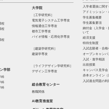
入学者選抜に関す
大学院
アドミッション・
［工学研究科］
学生募集概要
電気電⼦システム⼯学専攻
学生募集要項
課程
情報通信⼯学専攻
納付金（入学金・
課程
都市⼯学専攻
いて
バイオ情報・応⽤化学専攻
経済支援
課程
特待生制度
入試志願者・合格
［建築学研究科］
オープンキャンパ
建築学専攻
入試・進学相談
出前授業
［ライフデザイン学研究科］
ン学部
キャンパス見学会
デザイン工学専攻
赤本オンライン（
学科
入試過去問題の利
学科
総合教育センター
学科
教職関係
AI教育推進室