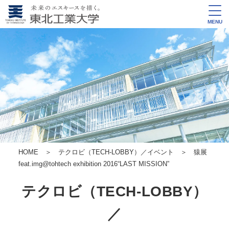
MENU
HOME
＞
テクロビ（TECH-LOBBY）／イベント
＞ 猿展
feat.img@tohtech exhibition 2016“LAST MISSION”
テクロビ（TECH-LOBBY）
／