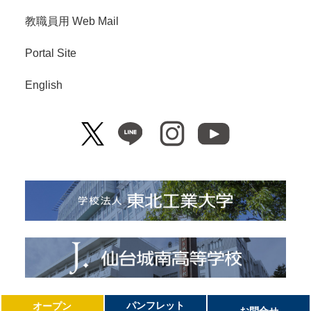
教職員用 Web Mail
Portal Site
English
Copyright© Tohoku Institute of Technology. All Right Reserved.
パンフレット
オープン