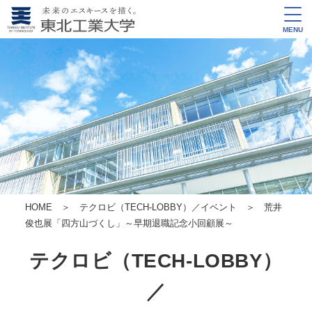
MENU
HOME
＞
テクロビ（TECH-LOBBY）／イベント
＞ 荒井
俊也展「四方山づくし」～早期退職記念小回顧展～
テクロビ（TECH-LOBBY）
／