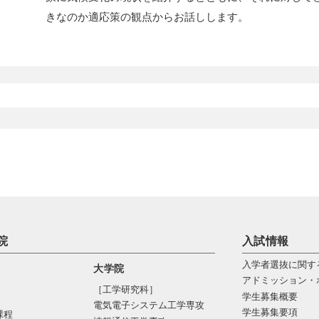
きなのか適応策の観点からお話しします。
院
入試情報
入学者選抜に関す
大学院
アドミッション・
［工学研究科］
学生募集概要
電気電⼦システム⼯学専攻
学生募集要項
課程