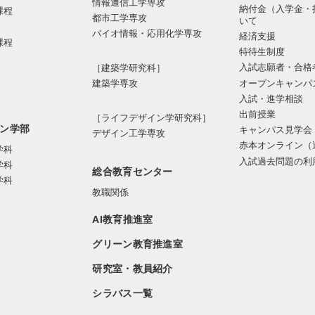
情報通信⼯学専攻
納付金（入学金・
課程
都市⼯学専攻
いて
バイオ情報・応⽤化学専攻
経済支援
課程
特待生制度
入試志願者・合格
［建築学研究科］
オープンキャンパ
建築学専攻
入試・進学相談
出前授業
［ライフデザイン学研究科］
ン学部
キャンパス見学会
デザイン工学専攻
赤本オンライン（
学科
入試過去問題の利
学科
総合教育センター
学科
教職関係
AI教育推進室
グリーン教育推進室
研究室・教員紹介
シラバス一覧