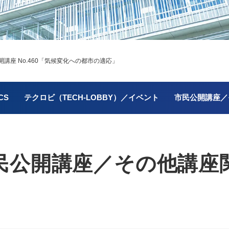
座 No.460
「気候変化への都市の適応」
CS
テクロビ（TECH-LOBBY）／イベント
市民公開講座／
民公開講座／
その他講座