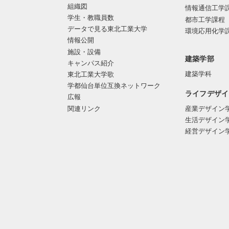
組織図
情報通信工学
学生・教職員数
都市工学課程
データで見る東北工業大学
環境応用化学
情報公開
施設・設備
建築学部
キャンパス紹介
建築学科
東北工業大学歌
学都仙台単位互換ネットワーク
ライフデザイ
広報
関連リンク
産業デザイン
生活デザイン
経営デザイン