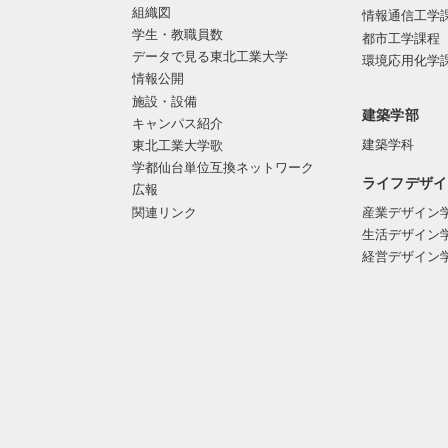
組織図
情報通信工学
学生・教職員数
都市工学課程
データで見る東北工業大学
環境応用化学
情報公開
施設・設備
建築学部
キャンパス紹介
建築学科
東北工業大学歌
学都仙台単位互換ネットワーク
ライフデザイ
広報
関連リンク
産業デザイン
生活デザイン
経営デザイン