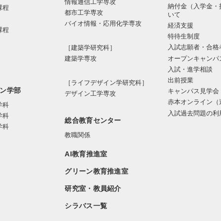
情報通信⼯学専攻
納付金（入学金・
課程
都市⼯学専攻
いて
バイオ情報・応⽤化学専攻
経済支援
課程
特待生制度
入試志願者・合格
［建築学研究科］
オープンキャンパ
建築学専攻
入試・進学相談
出前授業
［ライフデザイン学研究科］
ン学部
キャンパス見学会
デザイン工学専攻
赤本オンライン（
学科
入試過去問題の利
学科
総合教育センター
学科
教職関係
AI教育推進室
グリーン教育推進室
研究室・教員紹介
シラバス一覧