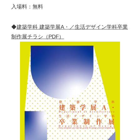
入場料：無料
◆
建築学科 建築学展A・／生活デザイン学科卒業
制作展チラシ（PDF）