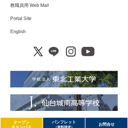
教職員用 Web Mail
Portal Site
English
Copyright© Tohoku Institute of Technology. All Right Reserved.
パンフレット
オープン
お問合せ
キャンパス
（資料請求）