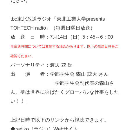
ださい。
tbc東北放送ラジオ「東北工業大学presents
TOHTECH radio」（毎週日曜日放送）
放 送 日 時：7月14日（日）5：45～6：00
※放送時間については変動する場合があります。以下の放送日時をご
確認ください。
パーソナリティ：渡辺 花 氏
出 演 者：学部学生会 森山 諒大 さん
「学部学生会副代表の森山さ
ん。夢は世界に羽ばたくグローバルな仕事をした
い！！」
上記日時で以下のリンクから視聴できます。
◆
radiko（ラジコ）Webサイト