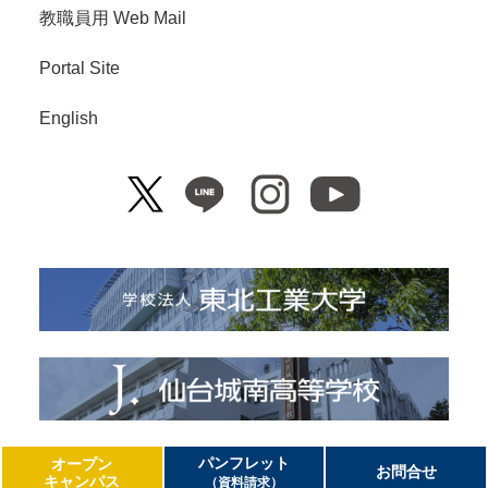
教職員用 Web Mail
Portal Site
English
Copyright© Tohoku Institute of Technology. All Right Reserved.
パンフレット
オープン
お問合せ
キャンパス
（資料請求）