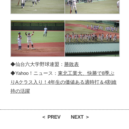
◆仙台六大学野球連盟：
勝敗表
◆Yahoo！ニュース：
東北工業大、快勝で8季ぶ
りAクラス入り！4年生の価値ある適時打＆4割維
持の活躍
＜ PREV
NEXT ＞