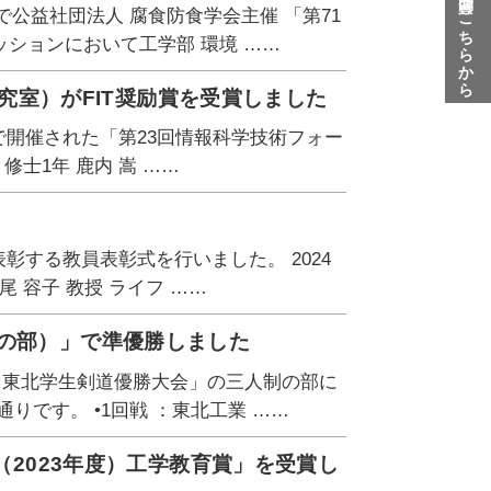
質問はこちらから
で公益社団法人 腐食防食学会主催 「第71
ションにおいて工学部 環境 ……
研究室）がFIT奨励賞を受賞しました
で開催された「第23回情報科学技術フォー
 修士1年 鹿内 嵩 ……
彰する教員表彰式を行いました。 2024
尾 容子 教授 ライフ ……
制の部）」で準優勝しました
2回東北学生剣道優勝大会」の三人制の部に
りです。 •1回戦 ：東北工業 ……
（2023年度）工学教育賞」を受賞し