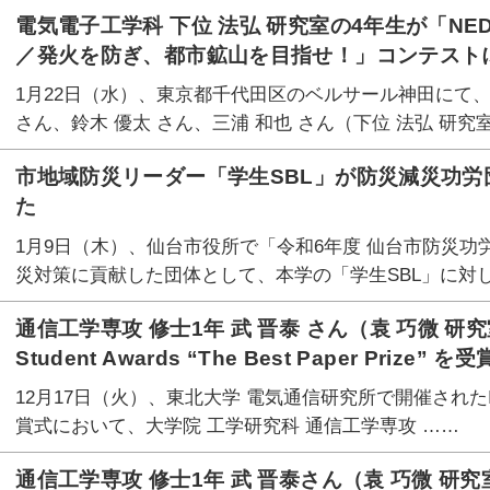
電気電子工学科 下位 法弘 研究室の4年生が「NEDO Chall
／発火を防ぎ、都市鉱山を目指せ！」コンテスト
1月22日（水）、東京都千代田区のベルサール神田にて、工
さん、鈴木 優太 さん、三浦 和也 さん（下位 法弘 研究室
市地域防災リーダー「学生SBL」が防災減災功
た
1月9日（木）、仙台市役所で「令和6年度 仙台市防災
災対策に貢献した団体として、本学の「学生SBL」に対し
通信工学専攻 修士1年 武 晋泰 さん（袁 巧微 研究室）がI
Student Awards “The Best Paper Prize”
12月17日（火）、東北大学 電気通信研究所で開催されたIEEE Send
賞式において、大学院 工学研究科 通信工学専攻 ……
通信工学専攻 修士1年 武 晋泰さん（袁 巧微 研究室）が「