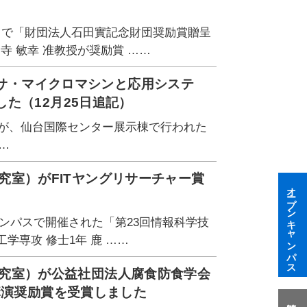
台西口で「財団法人石田實記念財団奨励賞贈呈
寺 敏幸 准教授が奨励賞 ……
ンサ・マイクロマシンと応用システ
た（12月25日追記）
教授が、仙台国際センター展示棟で行われた
……
研究室）がFITヤングリサーチャー賞
オープンキャンパス
ャンパスで開催された「第23回情報科学技
工学専攻 修士1年 鹿 ……
 研究室）が公益社団法人腐食防食学会
講演奨励賞を受賞しました