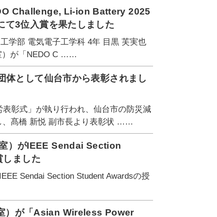
enge, Li-ion Battery 2025
にて3位入賞を果たしました
学部 電気電子工学科 4年 目黒 芙実也
）が「NEDO C ……
労団体として仙台市から表彰されまし
功労表彰式」が執り行われ、仙台市の防災減
、髙橋 新悦 副市長より表彰状 ……
EEE Sendai Section
 を受賞しました
ai Section Student Awardsの授
Asian Wireless Power