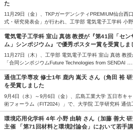
た
11月29日（金）、TKPガーデンシティPREMIUM仙
式・研究発表会」が行われ、工学部 電気電子工学科 小野
電気電子工学科 室山 真徳 教授が『第41回「セ
ム」シンポジウム』で優秀ポスター賞を受賞しまし
11月27日（木）、工学部 電気電子工学科 室山 真徳 
「合同シンポジウムFuture Technologies from SENDAI 
通信工学専攻 修士1年 鹿内 嵩天 さん（角田 裕 
を受賞しました
9月4日（水）～9月6日（金）、広島工業大学 五日市キ
術フォーラム（FIT2024）」で、大学院 工学研究科 通信
環境応用化学科 4年 小野 由騎 さん（加藤 善大
主催 「第71回材料と環境討論会」において若手