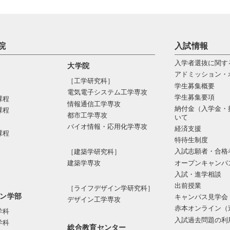
院
入試情報
入学者選抜に関す
大学院
アドミッション・
［工学研究科］
学生募集概要
電気電⼦システム⼯学専攻
学生募集要項
課程
情報通信⼯学専攻
納付金（入学金・
課程
都市⼯学専攻
いて
バイオ情報・応⽤化学専攻
経済支援
課程
特待生制度
入試志願者・合格
［建築学研究科］
オープンキャンパ
建築学専攻
入試・進学相談
出前授業
［ライフデザイン学研究科］
ン学部
キャンパス見学会
デザイン工学専攻
赤本オンライン（
学科
入試過去問題の利
学科
総合教育センター