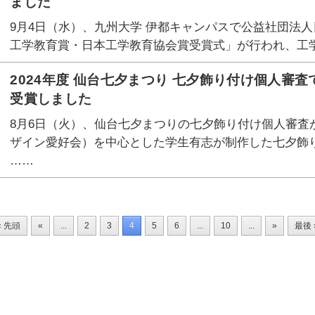
ました
9月4日（水）、九州大学 伊都キャンパスで公益社団法人日
工学教育賞・日本工学教育協会賞受賞式」が行われ、工学
2024年度 仙台七夕まつり 七夕飾り付け個人審
受賞しました
8月6日（火）、仙台七夕まつりの七夕飾り付け個人審査
ザイン愛好会）を中心とした学生有志が制作した七夕飾
……
« 先頭
«
...
2
3
4
5
6
...
10
...
»
最後 