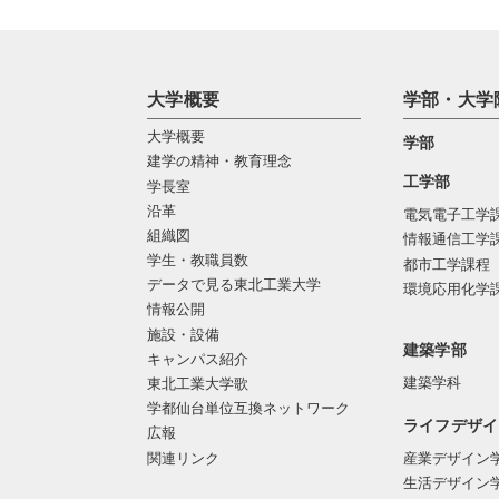
大学概要
学部・大学
大学概要
学部
建学の精神・教育理念
工学部
学長室
沿革
電気電子工学
組織図
情報通信工学
学生・教職員数
都市工学課程
データで見る東北工業大学
環境応用化学
情報公開
施設・設備
建築学部
キャンパス紹介
建築学科
東北工業大学歌
学都仙台単位互換ネットワーク
ライフデザイ
広報
関連リンク
産業デザイン
生活デザイン