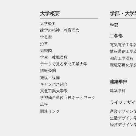
大学概要
学部・大学
大学概要
学部
建学の精神・教育理念
工学部
学長室
沿革
電気電子工学
組織図
情報通信工学
学生・教職員数
都市工学課程
データで見る東北工業大学
環境応用化学
情報公開
施設・設備
建築学部
キャンパス紹介
建築学科
東北工業大学歌
学都仙台単位互換ネットワーク
ライフデザイ
広報
関連リンク
産業デザイン
生活デザイン
経営デザイン