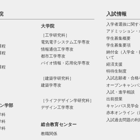
院
入試情報
入学者選抜に関す
大学院
アドミッション・
［工学研究科］
学生募集概要
電気電⼦システム⼯学専攻
学生募集要項
課程
情報通信⼯学専攻
納付金（入学金・
課程
都市⼯学専攻
いて
バイオ情報・応⽤化学専攻
経済支援
課程
特待生制度
入試志願者・合格
［建築学研究科］
オープンキャンパ
建築学専攻
入試・進学相談
出前授業
［ライフデザイン学研究科］
ン学部
キャンパス見学会
デザイン工学専攻
赤本オンライン（
学科
入試過去問題の利
学科
総合教育センター
学科
教職関係