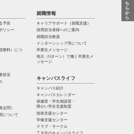
質問はこちらから
就職情報
る予告
キャリアサポート（就職支援）
ポリシー
採用担当者様へのご案内
就職担当教員
インターンシップ等について
授業料）につ
卒業生メッセージ
地元（Uターン）で働く卒業生メ
ッセージ
者状況
キャンパスライフ
ス
キャンパス紹介
キャンパスカレンダー
保健室・学生相談室・
障がい学生支援制度
過去問）
技術支援センター
用について
学修支援センター
クラブ・サークル
工大生のキャンパスライフ