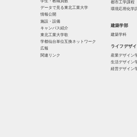
学生・教職員数
都市工学課程
データで見る東北工業大学
環境応用化学
情報公開
施設・設備
建築学部
キャンパス紹介
建築学科
東北工業大学歌
学都仙台単位互換ネットワーク
ライフデザイ
広報
関連リンク
産業デザイン
生活デザイン
経営デザイン