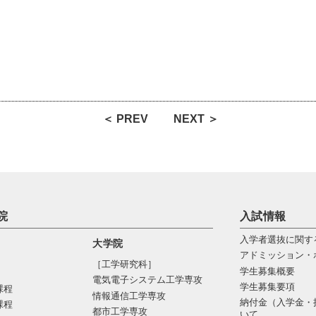
＜ PREV
NEXT ＞
院
入試情報
入学者選抜に関す
大学院
アドミッション・
［工学研究科］
学生募集概要
電気電⼦システム⼯学専攻
学生募集要項
課程
情報通信⼯学専攻
納付金（入学金・
課程
都市⼯学専攻
いて