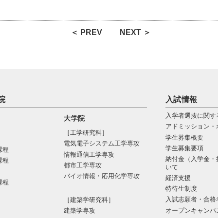
＜ PREV
NEXT ＞
院
入試情報
入学者選抜に関す
大学院
アドミッション・
［工学研究科］
学生募集概要
電気電⼦システム⼯学専攻
学生募集要項
課程
情報通信⼯学専攻
納付金（入学金・
課程
都市⼯学専攻
いて
バイオ情報・応⽤化学専攻
経済支援
課程
特待生制度
入試志願者・合格
［建築学研究科］
オープンキャンパ
建築学専攻