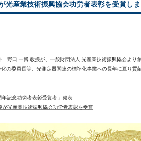
教授が光産業技術振興協会功労者表彰を受賞し
工学科 野口 一博 教授が、一般財団法人 光産業技術振興協会よ
準化の委員長等、光測定器関連の標準化事業への長年に亘り貢
周年記念功労者表彰受賞者」発表
教授が光産業技術振興協会功労者表彰を受賞