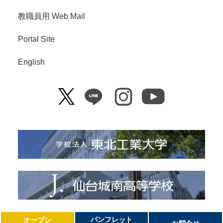
教職員用 Web Mail
Portal Site
English
Copyright© Tohoku Institute of Technology. All Right Reserved.
パンフレット
オープン