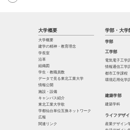
大学概要
学部・大学
大学概要
学部
建学の精神・教育理念
工学部
学長室
沿革
電気電子工学
組織図
情報通信工学
学生・教職員数
都市工学課程
データで見る東北工業大学
環境応用化学
情報公開
施設・設備
建築学部
キャンパス紹介
建築学科
東北工業大学歌
学都仙台単位互換ネットワーク
ライフデザイ
広報
関連リンク
産業デザイン