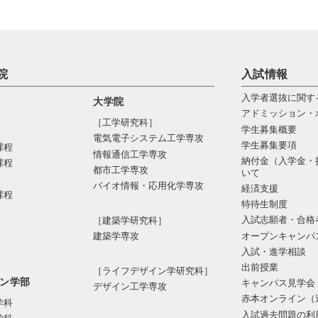
院
入試情報
入学者選抜に関す
大学院
アドミッション・
［工学研究科］
学生募集概要
電気電⼦システム⼯学専攻
学生募集要項
課程
情報通信⼯学専攻
納付金（入学金・
課程
都市⼯学専攻
いて
バイオ情報・応⽤化学専攻
経済支援
課程
特待生制度
入試志願者・合格
［建築学研究科］
オープンキャンパ
建築学専攻
入試・進学相談
出前授業
［ライフデザイン学研究科］
ン学部
キャンパス見学会
デザイン工学専攻
赤本オンライン（
学科
入試過去問題の利