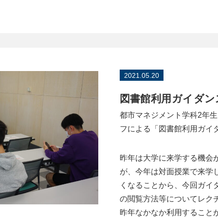
2021.05.20
図書館利用ガイダン
都市マネジメント学科2年
フによる「図書館利用ガイ
昨年は大学に来学する機会
が、今年は対面授業で来学
くなることから、今回ガイ
の閲覧方法等についてレク
昨年なかなか利用すること