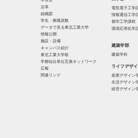
沿革
電気電子工学
組織図
情報通信工学
学生・教職員数
都市工学課程
データで見る東北工業大学
環境応用化学
情報公開
施設・設備
建築学部
キャンパス紹介
建築学科
東北工業大学歌
学都仙台単位互換ネットワーク
ライフデザイ
広報
関連リンク
産業デザイン
生活デザイン
経営デザイン