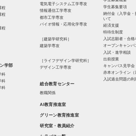
電気電⼦システム⼯学専攻
学生募集要項
課程
情報通信⼯学専攻
納付金（入学金・
課程
都市⼯学専攻
いて
バイオ情報・応⽤化学専攻
経済支援
課程
特待生制度
入試志願者・合格
［建築学研究科］
オープンキャンパ
建築学専攻
入試・進学相談
出前授業
［ライフデザイン学研究科］
ン学部
キャンパス見学会
デザイン工学専攻
赤本オンライン（
学科
入試過去問題の利
学科
総合教育センター
学科
教職関係
AI教育推進室
グリーン教育推進室
研究室・教員紹介