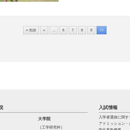
« 先頭
«
...
6
7
8
9
10
院
入試情報
入学者選抜に関す
大学院
アドミッション・
［工学研究科］
学生募集概要