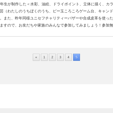
6年生が制作した＜水彩、油絵、ドライポイント、立体に描く、カ
芸（わたしのうちぼくのうち、ビー玉ころころゲーム台、キャン
。また、昨年同様ユニセフチャリティーバザーや合成皮革を使っ
ますので、お友だちや家族のみんなで参加してみましょう！参加
«
1
2
3
4
5