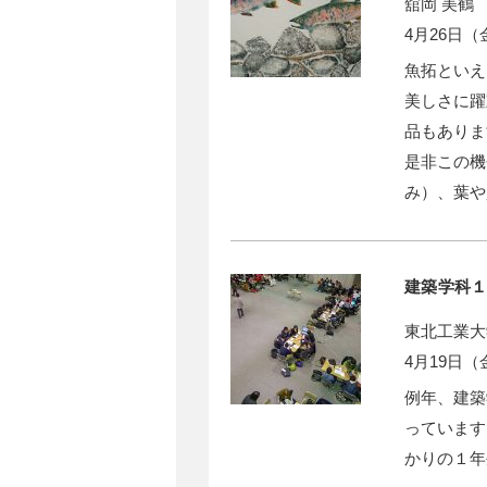
舘岡 美鶴
4月26日
魚拓といえ
美しさに躍
品もありま
是非この機
み）、葉や
建築学科１
東北工業大
4月19日（
例年、建築
っています
かりの１年