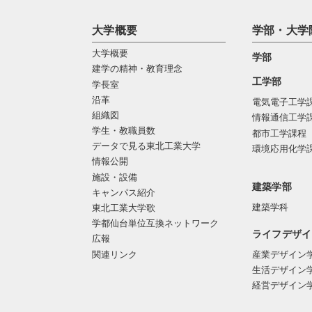
大学概要
学部・大学
大学概要
学部
建学の精神・教育理念
工学部
学長室
沿革
電気電子工学
組織図
情報通信工学
学生・教職員数
都市工学課程
データで見る東北工業大学
環境応用化学
情報公開
施設・設備
建築学部
キャンパス紹介
建築学科
東北工業大学歌
学都仙台単位互換ネットワーク
ライフデザイ
広報
関連リンク
産業デザイン
生活デザイン
経営デザイン