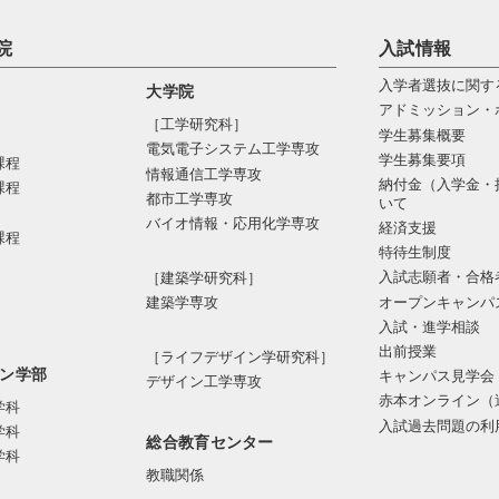
院
入試情報
入学者選抜に関す
大学院
アドミッション・
［工学研究科］
学生募集概要
電気電⼦システム⼯学専攻
学生募集要項
課程
情報通信⼯学専攻
納付金（入学金・
課程
都市⼯学専攻
いて
バイオ情報・応⽤化学専攻
経済支援
課程
特待生制度
入試志願者・合格
［建築学研究科］
オープンキャンパ
建築学専攻
入試・進学相談
出前授業
［ライフデザイン学研究科］
ン学部
キャンパス見学会
デザイン工学専攻
赤本オンライン（
学科
入試過去問題の利
学科
総合教育センター
学科
教職関係