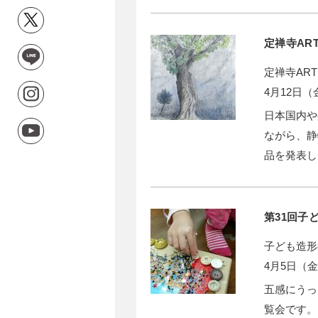
定禅寺ART
定禅寺ART
4月12日（
日本国内や
ながら、静
品を発表し
第31回子ど
子ども造形
4月5日（
五感にうっ
覧会です。