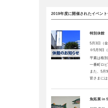
2019年度に開催されたイベン
特別休館
5月3日（
※5月9日
平素は格別
一番町ロビ
また、5月
皆さまには
魚拓展 in 