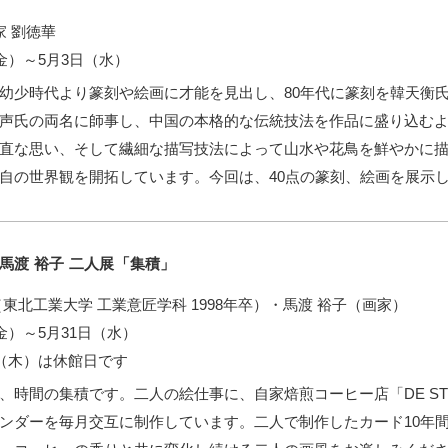
家 劉徳華
（金）～5月3日（水）
幼少時代より篆刻や絵画に才能を見出し、80年代に篆刻を韓天衡
声氏の両名に師事し、中国の本格的な伝統技法を作品に盛り込む
直な思い、そして繊細な描写技法によって山水や花鳥を鮮やかに
自の世界観を開拓しています。今回は、40点の篆刻、絵画を展示
×馬渡 裕子 二人展「集積」
（東北工業大学 工業意匠学科 1998年卒）・馬渡 裕子（画家）
金）～5月31日（水）
日（木）は休館日です
、時間の集積です。二人の絵仕事に、自家焙煎コーヒー店「DE STIJL
ンダーを毎月交互に制作しています。二人で制作したカード10年間