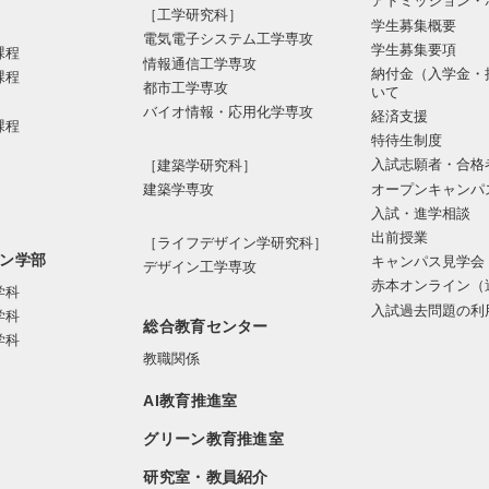
アドミッション・
［工学研究科］
学生募集概要
電気電⼦システム⼯学専攻
学生募集要項
課程
情報通信⼯学専攻
納付金（入学金・
課程
都市⼯学専攻
いて
バイオ情報・応⽤化学専攻
経済支援
課程
特待生制度
入試志願者・合格
［建築学研究科］
オープンキャンパ
建築学専攻
入試・進学相談
出前授業
［ライフデザイン学研究科］
ン学部
キャンパス見学会
デザイン工学専攻
赤本オンライン（
学科
入試過去問題の利
学科
総合教育センター
学科
教職関係
AI教育推進室
グリーン教育推進室
研究室・教員紹介