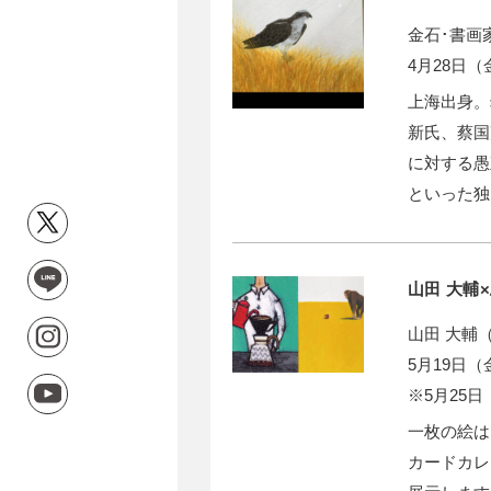
金石･書画
4月28日
上海出身。
新氏、蔡国
に対する愚
といった独
山田 大輔
山田 大輔
5月19日（
※5月25
一枚の絵は
カードカレ