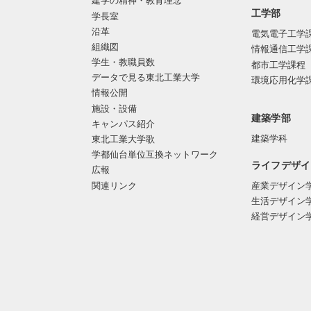
建学の精神・教育理念
工学部
学長室
沿革
電気電子工学
組織図
情報通信工学
学生・教職員数
都市工学課程
データで見る東北工業大学
環境応用化学
情報公開
施設・設備
建築学部
キャンパス紹介
建築学科
東北工業大学歌
学都仙台単位互換ネットワーク
ライフデザイ
広報
関連リンク
産業デザイン
生活デザイン
経営デザイン