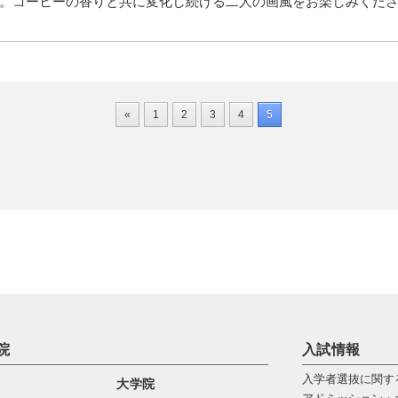
。コーヒーの香りと共に変化し続ける二人の画風をお楽しみくだ
«
1
2
3
4
5
院
入試情報
入学者選抜に関す
大学院