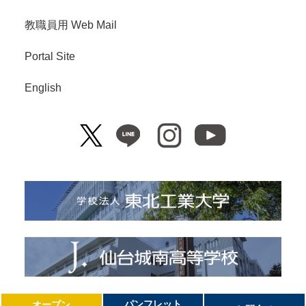
教職員用 Web Mail
Portal Site
English
Copyright© Tohoku Institute of Technology. All Right Reserved.
パンフレット
オープン