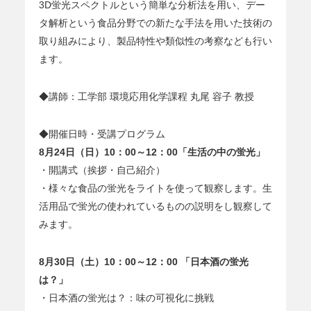
3D蛍光スペクトルという簡単な分析法を用い、デー
タ解析という食品分野での新たな手法を用いた技術の
取り組みにより、製品特性や類似性の考察なども行い
ます。
◆講師：工学部 環境応用化学課程 丸尾 容子 教授
◆開催日時・受講プログラム
8月24日（日）10：00～12：00「生活の中の蛍光」
・開講式（挨拶・自己紹介）
・様々な食品の蛍光をライトを使って観察します。生
活用品で蛍光の使われているものの説明をし観察して
みます。
8月30日（土）10：00～12：00 「日本酒の蛍光
は？」
・日本酒の蛍光は？：味の可視化に挑戦