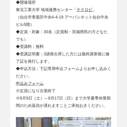
◆開催場所
東北工業大学 地域連携センター「
テクロビ
」
（仙台市青葉区中央4-4-19 アーバンネット仙台中央
ビル5階）
◆定員・対象：30名（定員制・宮城県民の方どなた
でも）
◆受講料：無料
◆受講証明書：3講座出席した方には最終講座後に修
了証を発行します。
◆申込方法：下記専用申込フォームよりお申し込みく
ださい。
申込みフォーム
※定員になり次第終了
※8月9日（土）～8月17日（日）まで大学夏季休業期
間のため返信が遅れますことご承知おきください。