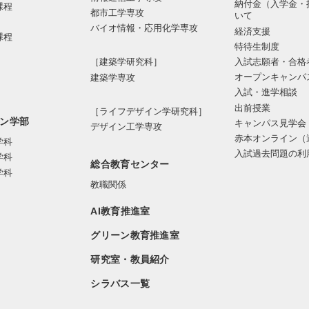
納付金（入学金・
課程
都市⼯学専攻
いて
バイオ情報・応⽤化学専攻
経済支援
課程
特待生制度
入試志願者・合格
［建築学研究科］
オープンキャンパ
建築学専攻
入試・進学相談
出前授業
［ライフデザイン学研究科］
ン学部
キャンパス見学会
デザイン工学専攻
赤本オンライン（
学科
入試過去問題の利
学科
総合教育センター
学科
教職関係
AI教育推進室
グリーン教育推進室
研究室・教員紹介
シラバス一覧