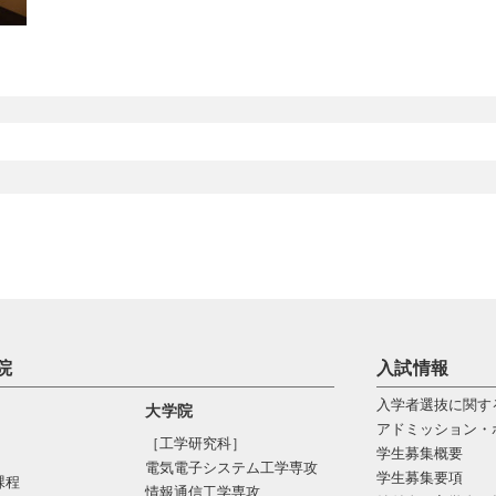
院
入試情報
入学者選抜に関す
大学院
アドミッション・
［工学研究科］
学生募集概要
電気電⼦システム⼯学専攻
学生募集要項
課程
情報通信⼯学専攻