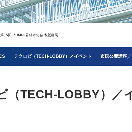
＞
第15回 IZUMI＆若林木の会 木版画展
CS
テクロビ（TECH-LOBBY）／イベント
市民公開講座／
（TECH-LOBBY）／