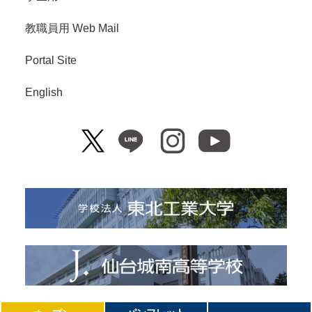
教職員用 Web Mail
Portal Site
English
Copyright© Tohoku Institute of Technology. All Right Reserved.