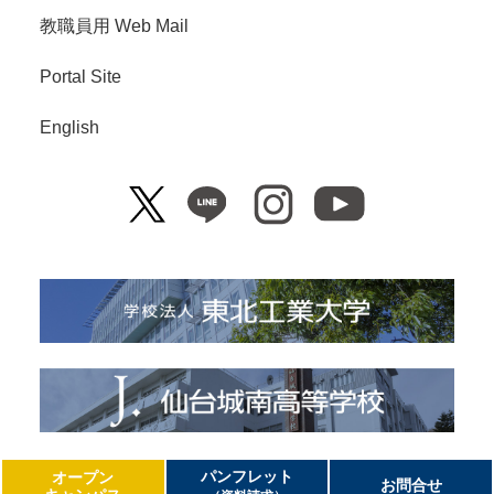
教職員用 Web Mail
Portal Site
English
Copyright© Tohoku Institute of Technology. All Right Reserved.
パンフレット
オープン
お問合せ