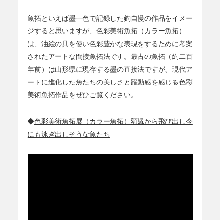
魚拓といえば墨一色で記録した釣自慢の作品をイメー
ジすると思いますが、色彩美術魚拓（カラー魚拓）
は、油絵の具を使い色彩豊かな表現をするために考案
されたアートな間接魚拓法です。最古の魚拓（約二百
年前）は山形県に現存する墨の直接法ですが、現代ア
ートに進化した魚たちの美しさと躍動感を感じる色彩
美術魚拓作品をぜひご覧ください。
◆
色彩美術魚拓展（カラー魚拓）額縁から飛び出し今
にも泳ぎ出しそうな魚たち