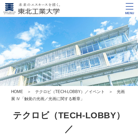
MENU
HOME
＞
テクロビ（TECH-LOBBY）／イベント
＞
光画
展 Ⅳ「触覚の光画／光画に関する断章」
テクロビ（TECH-LOBBY）
／