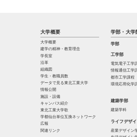
大学概要
学部・大学
大学概要
学部
建学の精神・教育理念
工学部
学長室
沿革
電気電子工学
組織図
情報通信工学
学生・教職員数
都市工学課程
データで見る東北工業大学
環境応用化学
情報公開
施設・設備
建築学部
キャンパス紹介
建築学科
東北工業大学歌
学都仙台単位互換ネットワーク
ライフデザイ
広報
関連リンク
産業デザイン