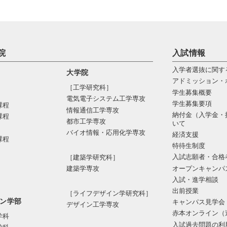
院
入試情報
入学者選抜に関す
大学院
アドミッション・
［工学研究科］
学生募集概要
電気電⼦システム⼯学専攻
学生募集要項
課程
情報通信⼯学専攻
納付金（入学金・
課程
都市⼯学専攻
いて
バイオ情報・応⽤化学専攻
経済支援
課程
特待生制度
入試志願者・合格
［建築学研究科］
オープンキャンパ
建築学専攻
入試・進学相談
出前授業
［ライフデザイン学研究科］
ン学部
キャンパス見学会
デザイン工学専攻
赤本オンライン（
学科
入試過去問題の利