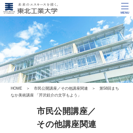
MENU
HOME
＞
市民公開講座／その他講座関連
＞ 第58回まち
なか美術講座
「芹沢銈介の文字もよう」
市民公開講座／
その他講座関連