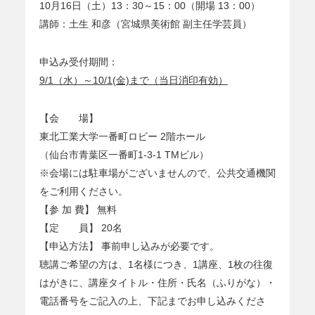
10月16日（土）13：30～15：00（開場 13：00）
講師：土生 和彦（宮城県美術館 副主任学芸員）
申込み受付期間：
9/1（水）～10/1(金)まで（当日消印有効）
【会 場】
東北工業大学一番町ロビー 2階ホール
（仙台市青葉区一番町1-3-1 TMビル）
※会場には駐車場がございませんので、公共交通機関
をご利用ください。
【参 加 費】 無料
【定 員】 20名
【申込方法】 事前申し込みが必要です。
聴講ご希望の方は、1名様につき、1講座、1枚の往復
はがきに、講座タイトル・住所・氏名（ふりがな）・
電話番号をご記入の上、下記までお申し込みくださ