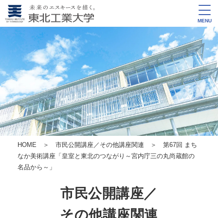
MENU
HOME
＞
市民公開講座／その他講座関連
＞ 第67回 まち
なか美術講座
「皇室と東北のつながり～宮内庁三の丸尚蔵館の
名品から～」
市民公開講座／
その他講座関連