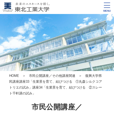
MENU
HOME
＞
市民公開講座／その他講座関連
＞ 復興大学県
民講座
講座33
「生業景を育て、結びつける ①丸森シルクコア
トリエの試み」
講座34
「生業景を育て、結びつける ②スレー
ト千軒講の試み」
市民公開講座／