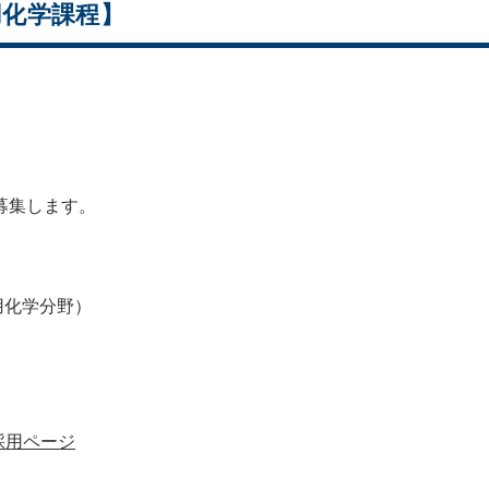
用化学課程】
募集します。
用化学分野）
採用ページ