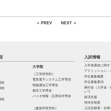
＜ PREV
NEXT ＞
院
入試情報
入学者選抜に関す
大学院
アドミッション・
［工学研究科］
学生募集概要
電気電⼦システム⼯学専攻
学生募集要項
課程
情報通信⼯学専攻
納付金（入学金・
課程
都市⼯学専攻
いて
バイオ情報・応⽤化学専攻
経済支援
課程
特待生制度
入試志願者・合格
［建築学研究科］