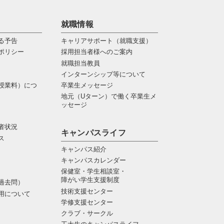
就職情報
る予告
キャリアサポート（就職支援）
ポリシー
採用担当者様へのご案内
就職担当教員
インターンシップ等について
授業料）につ
卒業生メッセージ
地元（Uターン）で働く卒業生メ
ッセージ
者状況
キャンパスライフ
ス
キャンパス紹介
キャンパスカレンダー
保健室・学生相談室・
障がい学生支援制度
過去問）
技術支援センター
用について
学修支援センター
クラブ・サークル