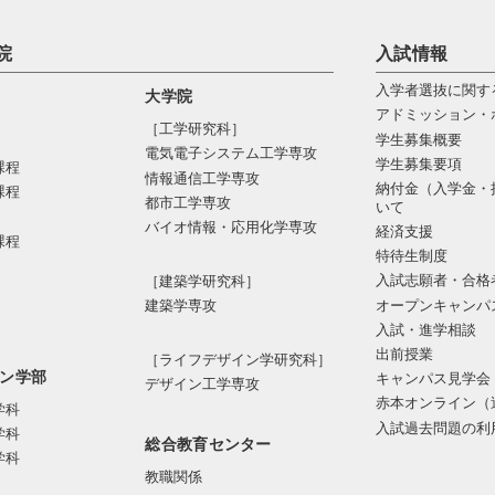
院
入試情報
入学者選抜に関す
大学院
アドミッション・
［工学研究科］
学生募集概要
電気電⼦システム⼯学専攻
学生募集要項
課程
情報通信⼯学専攻
納付金（入学金・
課程
都市⼯学専攻
いて
バイオ情報・応⽤化学専攻
経済支援
課程
特待生制度
入試志願者・合格
［建築学研究科］
オープンキャンパ
建築学専攻
入試・進学相談
出前授業
［ライフデザイン学研究科］
ン学部
キャンパス見学会
デザイン工学専攻
赤本オンライン（
学科
入試過去問題の利
学科
総合教育センター
学科
教職関係