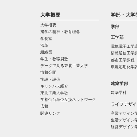
大学概要
学部・大学
大学概要
学部
建学の精神・教育理念
工学部
学長室
沿革
電気電子工学
組織図
情報通信工学
学生・教職員数
都市工学課程
データで見る東北工業大学
環境応用化学
情報公開
施設・設備
建築学部
キャンパス紹介
建築学科
東北工業大学歌
学都仙台単位互換ネットワーク
ライフデザイ
広報
関連リンク
産業デザイン
生活デザイン
経営デザイン