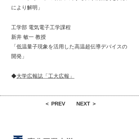
により解明」
工学部 電気電子工学課程
新井 敏一 教授
「低温量子現象を活用した高温超伝導デバイスの
開発」
◆
大学広報誌「工大広報」
＜ PREV
NEXT ＞